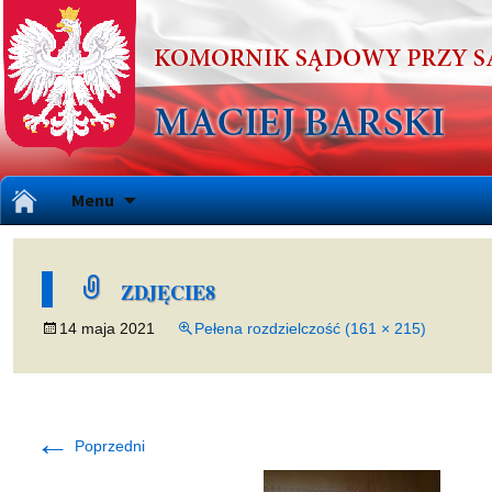
Przejdź
Menu
do
treści
ZDJĘCIE8
14 maja 2021
Pełena rozdzielczość (161 × 215)
←
Poprzedni