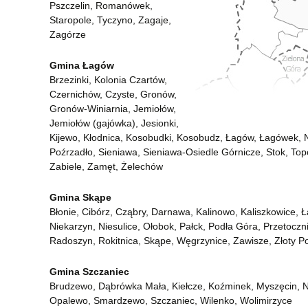
Pszczelin, Romanówek,
Staropole, Tyczyno, Zagaje,
Zagórze
Gmina Łagów
Brzezinki, Kolonia Czartów,
Czernichów, Czyste, Gronów,
Gronów-Winiarnia, Jemiołów,
Jemiołów (gajówka), Jesionki,
Kijewo, Kłodnica, Kosobudki, Kosobudz, Łagów, Łagówek, 
Poźrzadło, Sieniawa, Sieniawa-Osiedle Górnicze, Stok, Topo
Zabiele, Zamęt, Żelechów
Gmina Skąpe
Błonie, Cibórz, Cząbry, Darnawa, Kalinowo, Kaliszkowice, Ł
Niekarzyn, Niesulice, Ołobok, Pałck, Podła Góra, Przetoczni
Radoszyn, Rokitnica, Skąpe, Węgrzynice, Zawisze, Złoty P
Gmina Szczaniec
Brudzewo, Dąbrówka Mała, Kiełcze, Koźminek, Myszęcin, 
Opalewo, Smardzewo, Szczaniec, Wilenko, Wolimirzyce