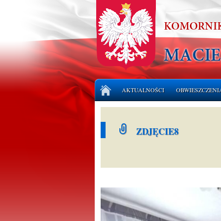
Przejdź
AKTUALNOŚCI
OBWIESZCZENI
do
treści
LICYTACJE NI
ZDJĘCIE8
LICYTACJE RU