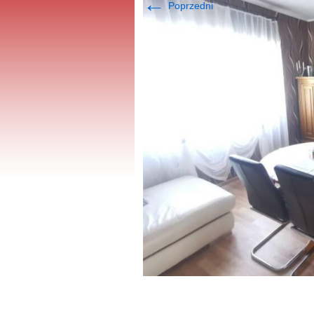
←
Poprzedni