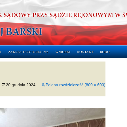
A
ZAKRES TERYTORIALNY
WNIOSKI
KONTAKT
RODO
ERUCHOMOŚCI
CHOMOŚCI
20 grudnia 2024
Pełena rozdzielczość (800 × 600)