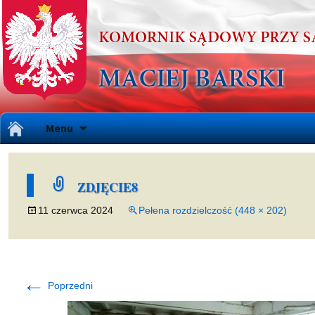
Przejdź
Menu
do
treści
ZDJĘCIE8
11 czerwca 2024
Pełena rozdzielczość (448 × 202)
←
Poprzedni