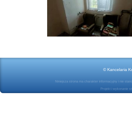
© Kancelaria Ko
Niniejsza strona ma charakter informacyjny i nie sta
Projekt i wykonanie s