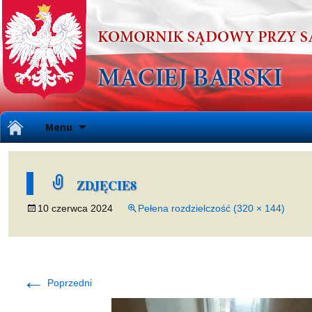
Przejdź
Menu
do
treści
ZDJĘCIE8
10 czerwca 2024
Pełena rozdzielczość (320 × 144)
←
Poprzedni