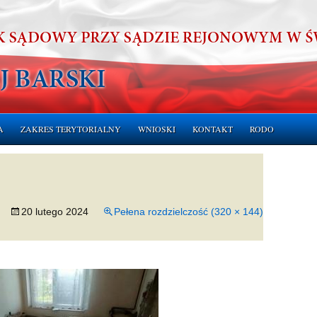
A
ZAKRES TERYTORIALNY
WNIOSKI
KONTAKT
RODO
ERUCHOMOŚCI
CHOMOŚCI
20 lutego 2024
Pełena rozdzielczość (320 × 144)