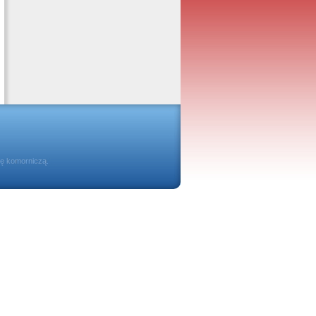
ię komorniczą.