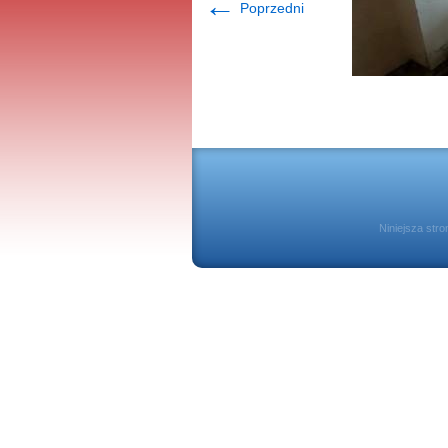
←
Poprzedni
Niniejsza str