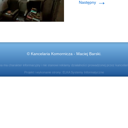
→
Następny
© Kancelaria Komornicza - Maciej Barski.
ona ma charakter informacyjny i nie stanowi reklamy działalności prowadzonej przez kancelar
Projekt i wykonanie strony:
ELKA Systemy Informatyczne