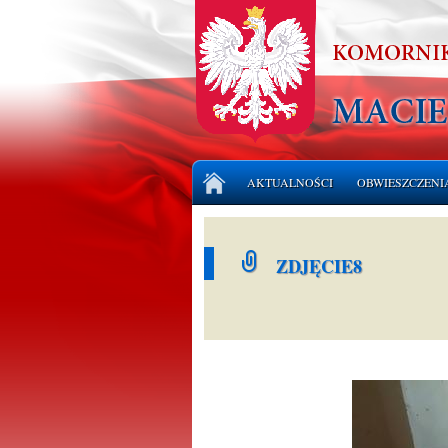
Przejdź
AKTUALNOŚCI
OBWIESZCZENI
do
treści
LICYTACJE NI
ZDJĘCIE8
LICYTACJE RU