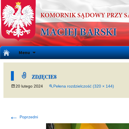
Przejdź
Menu
do
treści
ZDJĘCIE8
20 lutego 2024
Pełena rozdzielczość (320 × 144)
←
Poprzedni