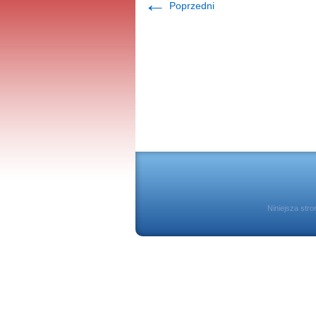
←
Poprzedni
Niniejsza str