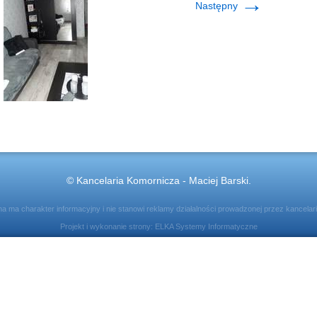
→
Następny
© Kancelaria Komornicza - Maciej Barski.
ona ma charakter informacyjny i nie stanowi reklamy działalności prowadzonej przez kancelar
Projekt i wykonanie strony:
ELKA Systemy Informatyczne