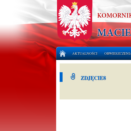
Przejdź
AKTUALNOŚCI
OBWIESZCZENI
do
treści
LICYTACJE NI
ZDJĘCIE8
LICYTACJE RU