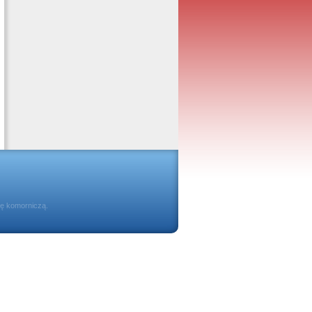
ię komorniczą.