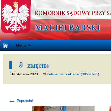
Przejdź
Menu
do
treści
ZDJĘCIE8
4 stycznia 2023
Pełena rozdzielczość (385 × 641)
←
Poprzedni