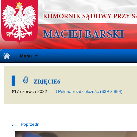
Przejdź
Menu
do
treści
ZDJĘCIE6
7 czerwca 2022
Pełena rozdzielczość (639 × 854)
←
Poprzedni