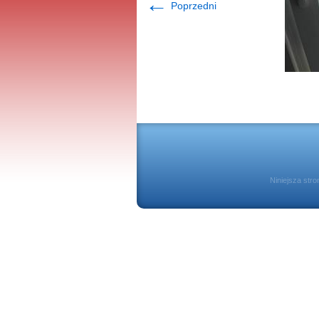
←
Poprzedni
Niniejsza str