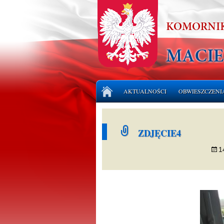
Przejdź
AKTUALNOŚCI
OBWIESZCZENI
do
treści
LICYTACJE NI
ZDJĘCIE4
LICYTACJE RU
1