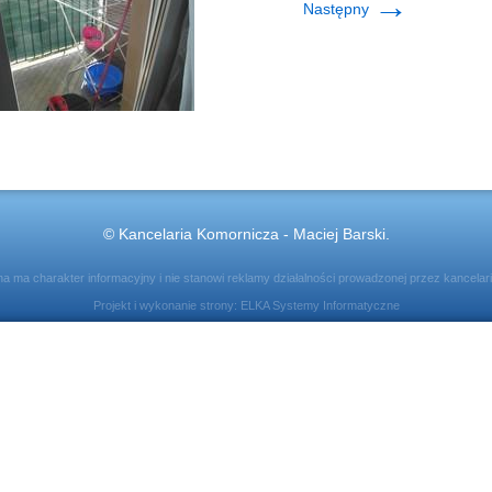
→
Następny
© Kancelaria Komornicza - Maciej Barski.
ona ma charakter informacyjny i nie stanowi reklamy działalności prowadzonej przez kancelar
Projekt i wykonanie strony:
ELKA Systemy Informatyczne