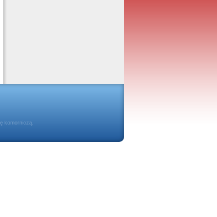
ię komorniczą.