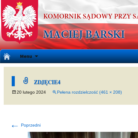
Przejdź
Menu
do
treści
ZDJĘCIE4
20 lutego 2024
Pełena rozdzielczość (461 × 208)
←
Poprzedni