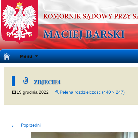
Przejdź
Menu
do
treści
ZDJECIE4
19 grudnia 2022
Pełena rozdzielczość (440 × 247)
←
Poprzedni