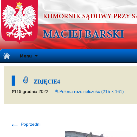
Przejdź
Menu
do
treści
ZDJĘCIE4
19 grudnia 2022
Pełena rozdzielczość (215 × 161)
←
Poprzedni