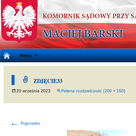
Przejdź
Menu
do
treści
ZDJĘCIE33
20 września 2023
Pełena rozdzielczość (200 × 150)
←
Poprzedni