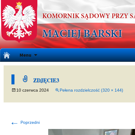
Przejdź
Menu
do
treści
ZDJĘCIE3
10 czerwca 2024
Pełena rozdzielczość (320 × 144)
←
Poprzedni