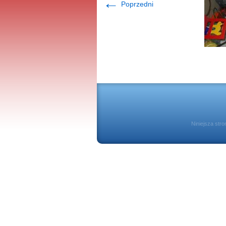
←
Poprzedni
Niniejsza str