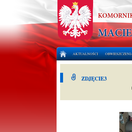
Przejdź
AKTUALNOŚCI
OBWIESZCZENI
do
treści
LICYTACJE NI
ZDJĘCIE3
LICYTACJE RU