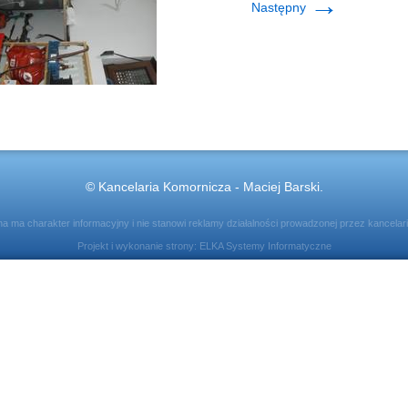
→
Następny
© Kancelaria Komornicza - Maciej Barski.
ona ma charakter informacyjny i nie stanowi reklamy działalności prowadzonej przez kancelar
Projekt i wykonanie strony:
ELKA Systemy Informatyczne