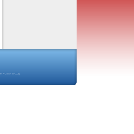
ię komorniczą.