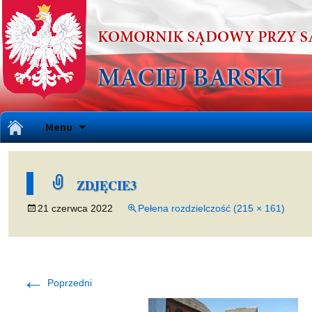
Przejdź
Menu
do
treści
ZDJĘCIE3
21 czerwca 2022
Pełena rozdzielczość (215 × 161)
←
Poprzedni