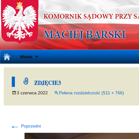
Przejdź
Menu
do
treści
ZDJĘCIE3
3 czerwca 2022
Pełena rozdzielczość (511 × 766)
←
Poprzedni