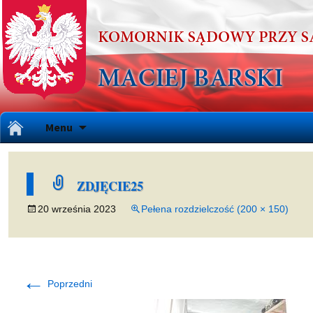
Przejdź
Menu
do
treści
ZDJĘCIE25
20 września 2023
Pełena rozdzielczość (200 × 150)
←
Poprzedni