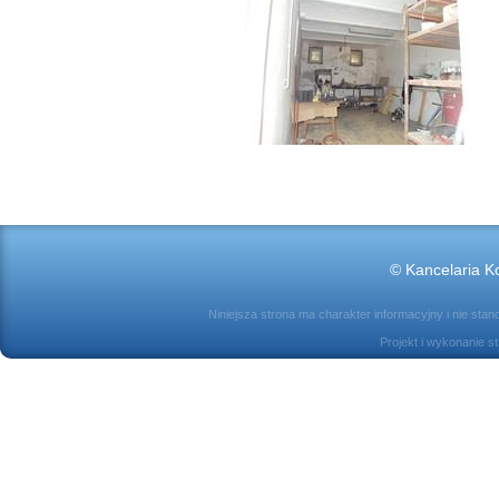
© Kancelaria Ko
Niniejsza strona ma charakter informacyjny i nie sta
Projekt i wykonanie s