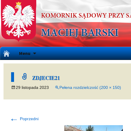
Przejdź
Menu
do
treści
ZDJECIE21
29 listopada 2023
Pełena rozdzielczość (200 × 150)
←
Poprzedni