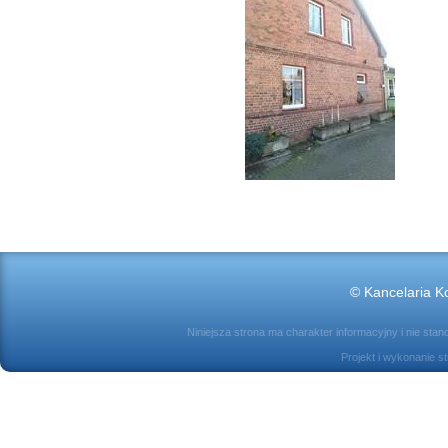
© Kancelaria Ko
Niniejsza strona ma charakter informacyjny i nie sta
Projekt i wykonanie s