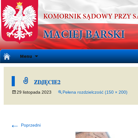
Przejdź
Menu
do
treści
ZDJĘCIE2
29 listopada 2023
Pełena rozdzielczość (150 × 200)
←
Poprzedni