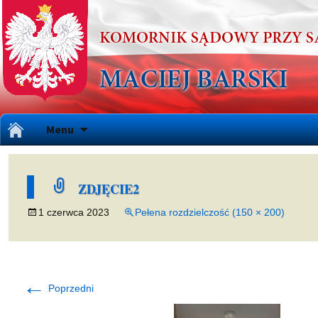
Przejdź
Menu
do
treści
ZDJĘCIE2
1 czerwca 2023
Pełena rozdzielczość (150 × 200)
←
Poprzedni