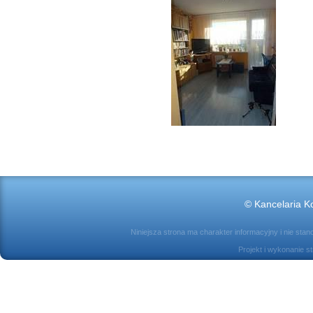
© Kancelaria Ko
Niniejsza strona ma charakter informacyjny i nie sta
Projekt i wykonanie s