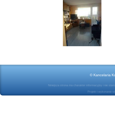
© Kancelaria Ko
Niniejsza strona ma charakter informacyjny i nie sta
Projekt i wykonanie s