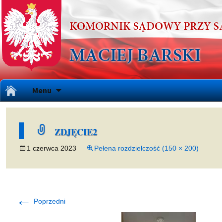
Przejdź
Menu
do
treści
ZDJĘCIE2
1 czerwca 2023
Pełena rozdzielczość (150 × 200)
←
Poprzedni