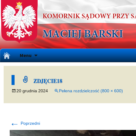
Przejdź
Menu
do
treści
ZDJĘCIE18
20 grudnia 2024
Pełena rozdzielczość (800 × 600)
←
Poprzedni