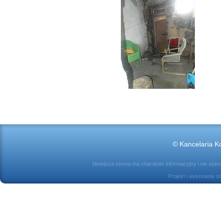
© Kancelaria Ko
Niniejsza strona ma charakter informacyjny i nie sta
Projekt i wykonanie s