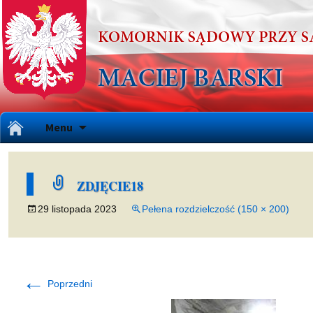
Przejdź
Menu
do
treści
ZDJĘCIE18
29 listopada 2023
Pełena rozdzielczość (150 × 200)
←
Poprzedni