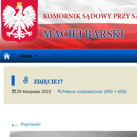
Przejdź
Menu
do
treści
ZDJĘCIE17
29 listopada 2023
Pełena rozdzielczość (800 × 600)
←
Poprzedni