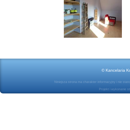
© Kancelaria Ko
Niniejsza strona ma charakter informacyjny i nie sta
Projekt i wykonanie s