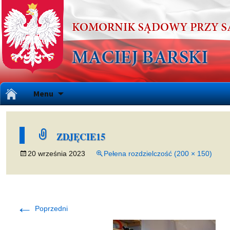
Przejdź
Menu
do
treści
ZDJĘCIE15
20 września 2023
Pełena rozdzielczość (200 × 150)
←
Poprzedni