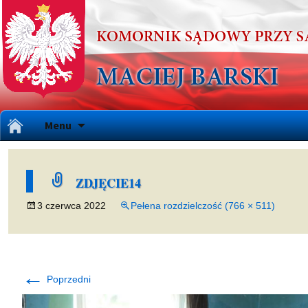
Przejdź
Menu
do
treści
ZDJĘCIE14
3 czerwca 2022
Pełena rozdzielczość (766 × 511)
←
Poprzedni