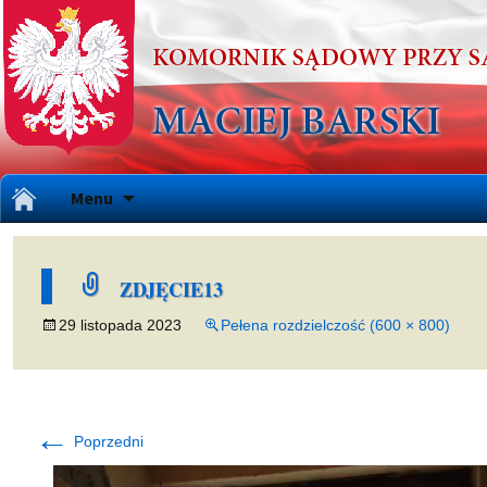
Przejdź
Menu
do
treści
ZDJĘCIE13
29 listopada 2023
Pełena rozdzielczość (600 × 800)
←
Poprzedni