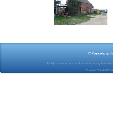
© Kancelaria Ko
Niniejsza strona ma charakter informacyjny i nie sta
Projekt i wykonanie s