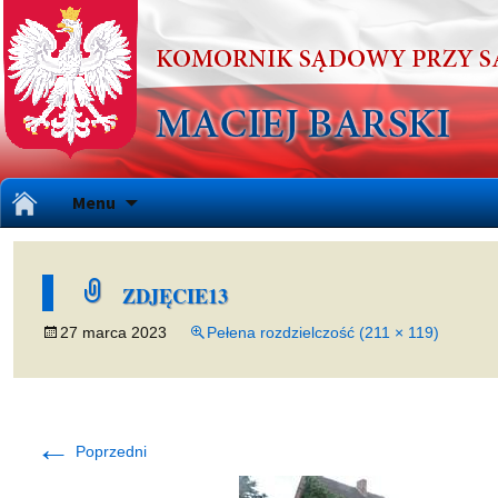
Przejdź
Menu
do
treści
ZDJĘCIE13
27 marca 2023
Pełena rozdzielczość (211 × 119)
←
Poprzedni