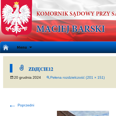
Przejdź
Menu
do
treści
ZDJĘCIE12
20 grudnia 2024
Pełena rozdzielczość (201 × 151)
←
Poprzedni