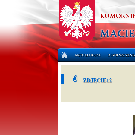
Przejdź
AKTUALNOŚCI
OBWIESZCZENI
do
treści
LICYTACJE NI
ZDJĘCIE12
LICYTACJE RU