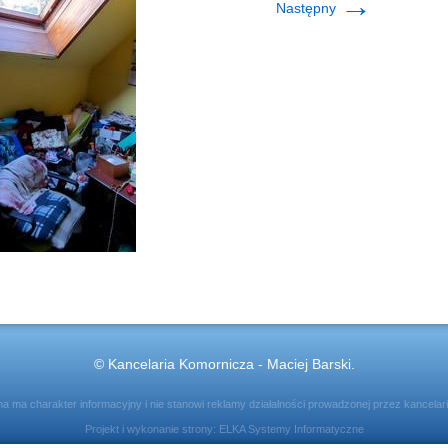
→
Następny
© Kancelaria Komornicza - Maciej Barski.
ona ma charakter informacyjny i nie stanowi reklamy działalności prowadzonej przez kancelar
Projekt i wykonanie strony:
ELKA Systemy Informatyczne