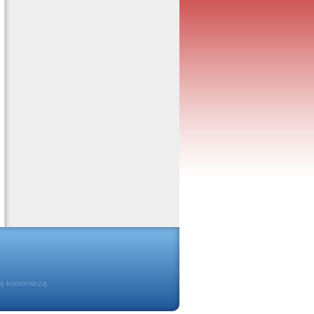
ię komorniczą.