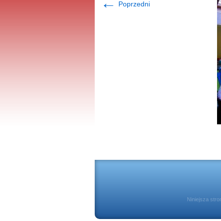
←
Poprzedni
Niniejsza str