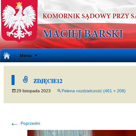
Przejdź
Menu
do
treści
ZDJĘCIE12
29 listopada 2023
Pełena rozdzielczość (461 × 208)
←
Poprzedni