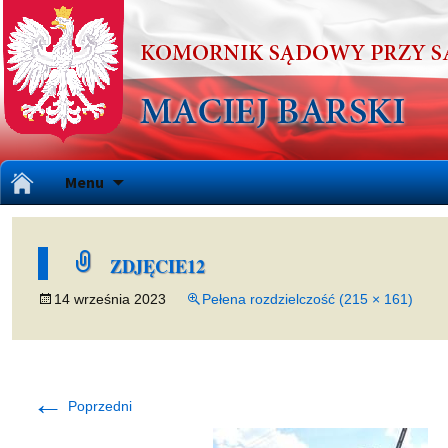
Przejdź
Menu
do
treści
ZDJĘCIE12
14 września 2023
Pełena rozdzielczość (215 × 161)
←
Poprzedni