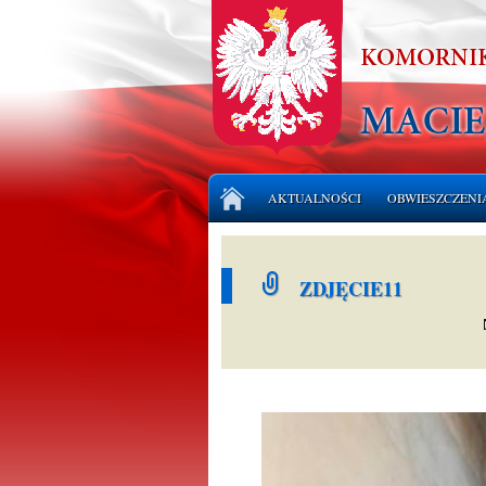
Przejdź
AKTUALNOŚCI
OBWIESZCZENI
do
treści
LICYTACJE NI
ZDJĘCIE11
LICYTACJE RU