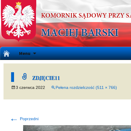
Przejdź
Menu
do
treści
ZDJĘCIE11
3 czerwca 2022
Pełena rozdzielczość (511 × 766)
←
Poprzedni