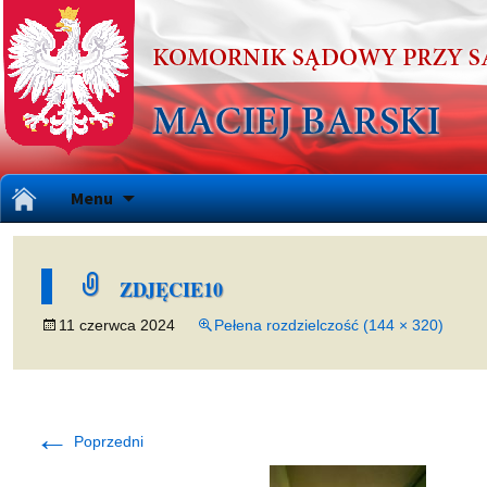
Przejdź
Menu
do
treści
ZDJĘCIE10
11 czerwca 2024
Pełena rozdzielczość (144 × 320)
←
Poprzedni