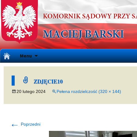
Przejdź
Menu
do
treści
ZDJĘCIE10
20 lutego 2024
Pełena rozdzielczość (320 × 144)
←
Poprzedni