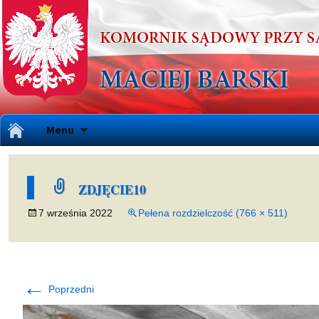
Przejdź
Menu
do
treści
ZDJĘCIE10
7 września 2022
Pełena rozdzielczość (766 × 511)
←
Poprzedni