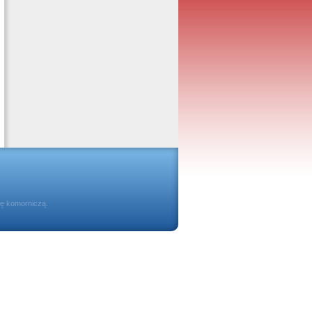
ię komorniczą.