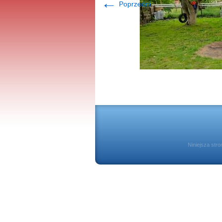
←
Poprzedni
Niniejsza str