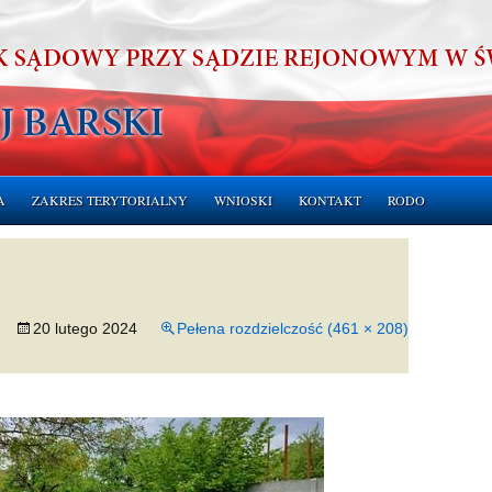
A
ZAKRES TERYTORIALNY
WNIOSKI
KONTAKT
RODO
ERUCHOMOŚCI
CHOMOŚCI
20 lutego 2024
Pełena rozdzielczość (461 × 208)