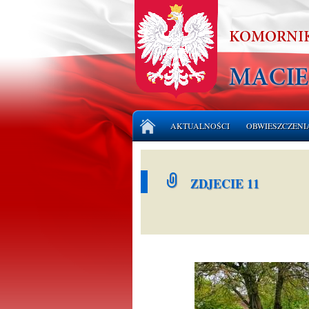
Przejdź
AKTUALNOŚCI
OBWIESZCZENI
do
treści
LICYTACJE NI
ZDJECIE 11
LICYTACJE RU