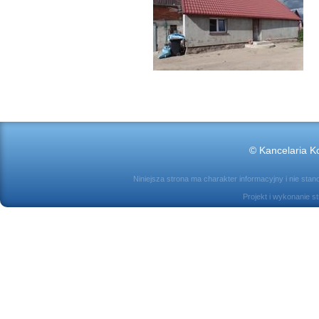
© Kancelaria Ko
Niniejsza strona ma charakter informacyjny i nie sta
Projekt i wykonanie s