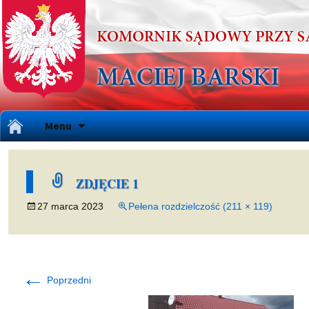
Przejdź
Menu
do
treści
ZDJĘCIE 1
27 marca 2023
Pełena rozdzielczość (211 × 119)
←
Poprzedni