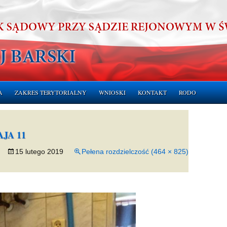
A
ZAKRES TERYTORIALNY
WNIOSKI
KONTAKT
RODO
ERUCHOMOŚCI
JA 11
CHOMOŚCI
15 lutego 2019
Pełena rozdzielczość (464 × 825)