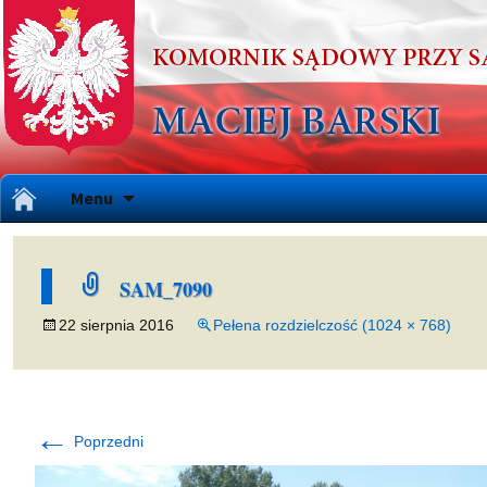
Przejdź
Menu
do
treści
SAM_7090
22 sierpnia 2016
Pełena rozdzielczość (1024 × 768)
←
Poprzedni