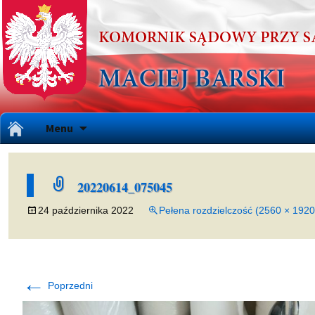
Przejdź
Menu
do
treści
20220614_075045
24 października 2022
Pełena rozdzielczość (2560 × 1920
←
Poprzedni