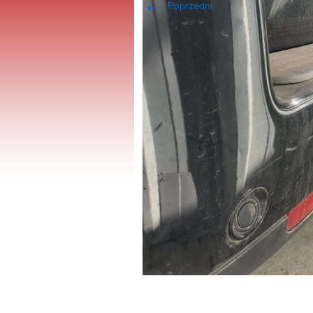
←
Poprzedni