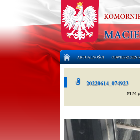
Przejdź
AKTUALNOŚCI
OBWIESZCZENI
do
treści
LICYTACJE NI
20220614_074923
LICYTACJE RU
24 