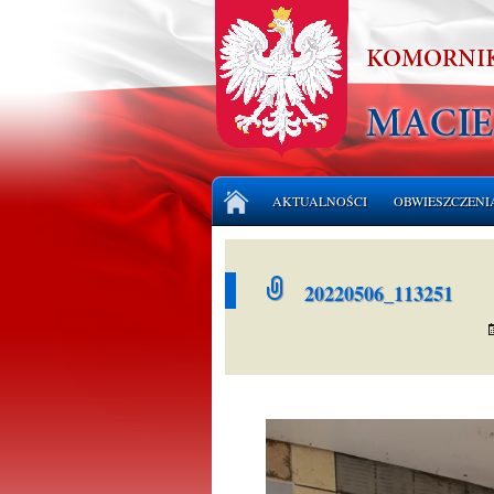
Przejdź
AKTUALNOŚCI
OBWIESZCZENI
do
treści
LICYTACJE NI
20220506_113251
LICYTACJE RU