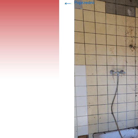
←
Poprzedni