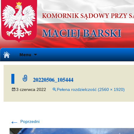
Przejdź
Menu
do
treści
20220506_105444
3 czerwca 2022
Pełena rozdzielczość (2560 × 1920)
←
Poprzedni