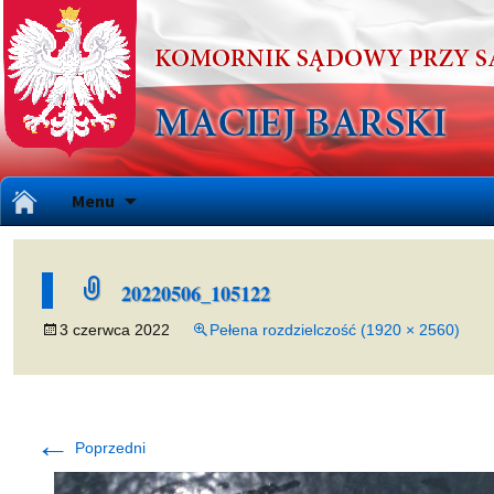
Przejdź
Menu
do
treści
20220506_105122
3 czerwca 2022
Pełena rozdzielczość (1920 × 2560)
←
Poprzedni