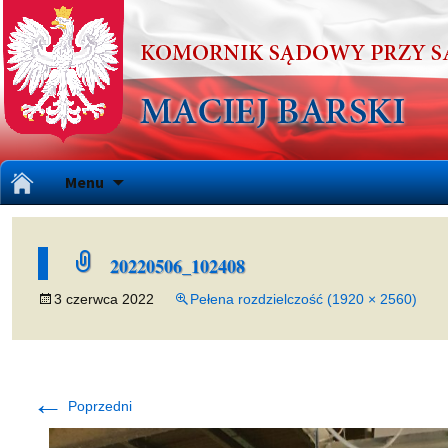
Przejdź
Menu
do
treści
20220506_102408
3 czerwca 2022
Pełena rozdzielczość (1920 × 2560)
←
Poprzedni